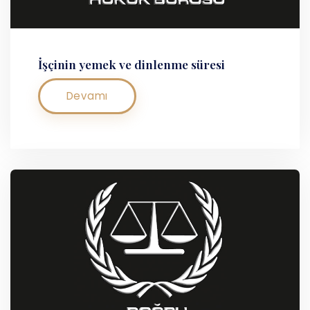
İşçinin yemek ve dinlenme süresi
Devamı