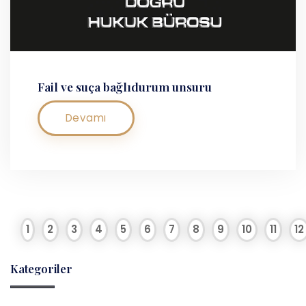
Fail ve suça bağlıdurum unsuru
Devamı
1
2
3
4
5
6
7
8
9
10
11
12
Kategoriler