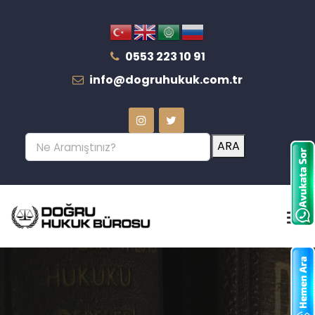
0553 223 10 91
info@dogruhukuk.com.tr
ARA