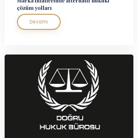
Marka ihlallerinde alternatif hukuki
çözüm yolları
Devamı