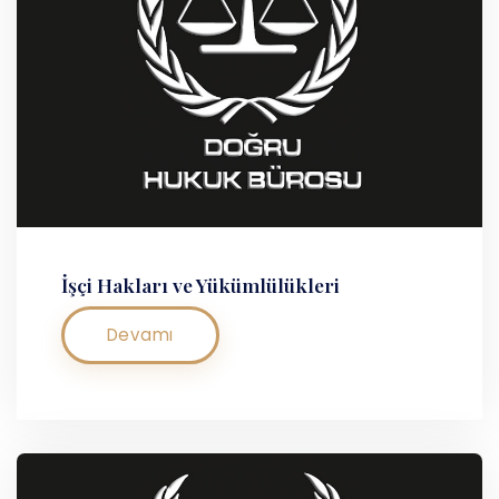
İşçi Hakları ve Yükümlülükleri
Devamı