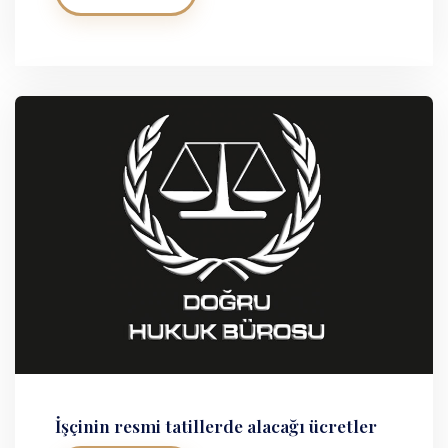
İşçinin resmi tatillerde alacağı ücretler