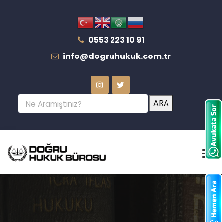
0553 223 10 91
info@dogruhukuk.com.tr
ARA