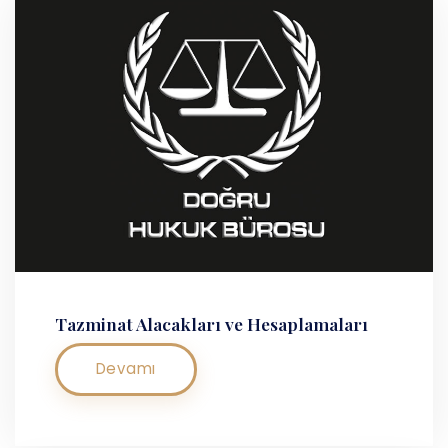
Tazminat Alacakları ve Hesaplamaları
Devamı