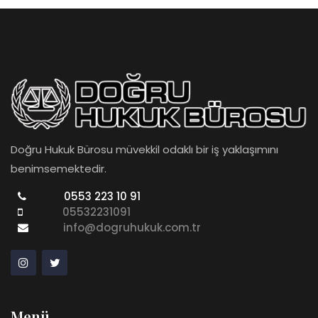
Doğru Hukuk Bürosu müvekkil odaklı bir iş yaklaşımını
benimsemektedir.
0553 223 10 91
05532231091
info@dogruhukuk.com.tr
Menü