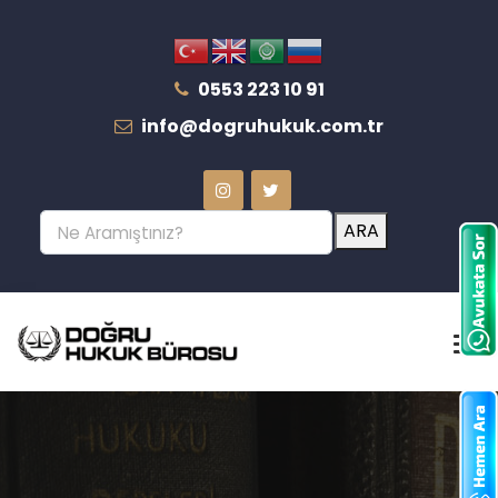
0553 223 10 91
info@dogruhukuk.com.tr
ARA