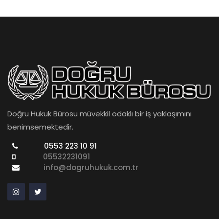
Doğru Hukuk Bürosu müvekkil odaklı bir iş yaklaşımını
benimsemektedir.
0553 223 10 91
05532231091
info@dogruhukuk.com.tr