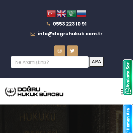
0553 223 10 91
info@dogruhukuk.com.tr
ARA