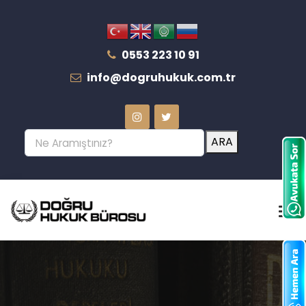
0553 223 10 91
info@dogruhukuk.com.tr
ARA