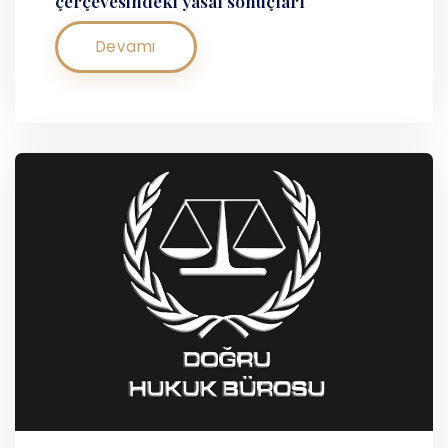
çerçevesindeki yasal sonuçları
Devamı