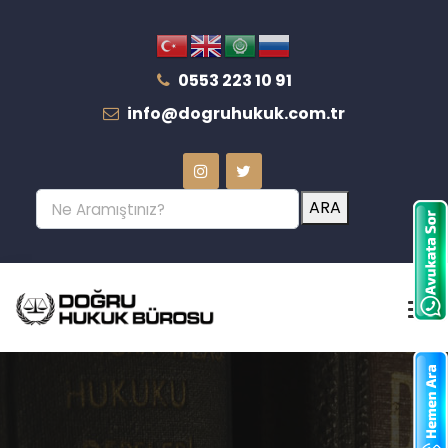
0553 223 10 91
info@dogruhukuk.com.tr
ARA