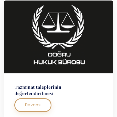
Tazminat taleplerinin
değerlendirilmesi
Devamı