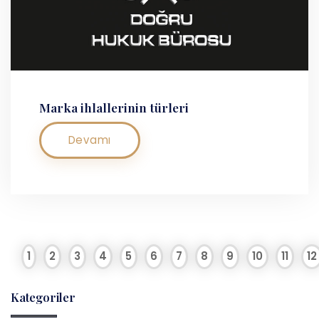
Marka ihlallerinin türleri
Devamı
1
2
3
4
5
6
7
8
9
10
11
12
Kategoriler