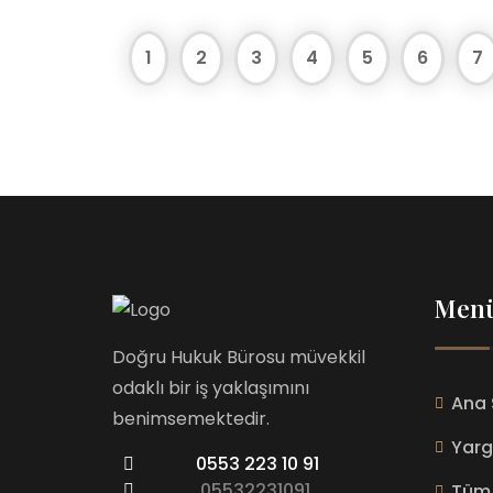
1
2
3
4
5
6
7
Men
Doğru Hukuk Bürosu müvekkil
odaklı bir iş yaklaşımını
Ana 
benimsemektedir.
Yarg
0553 223 10 91
05532231091
Tüm 