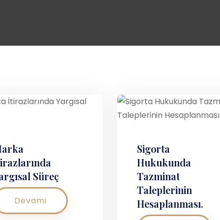
arka
Sigorta
tirazlarında
Hukukunda
argısal Süreç
Tazminat
Taleplerinin
Devamı
Hesaplanması.