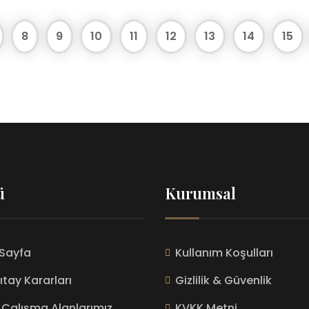
8
9
10
11
12
13
14
15
ü
Kurumsal
Sayfa
Kullanım Koşulları
ıtay Kararları
Gizlilik & Güvenlik
Çalışma Alanlarımız
KVKK Metni