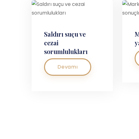
Saldırı suçu ve
M
cezai
y
sorumlulukları
Devamı