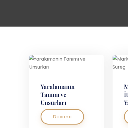
Yaralamanın
M
Tanımı ve
İ
Unsurları
Y
Devamı