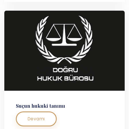
Suçun hukuki tanımı
Devamı