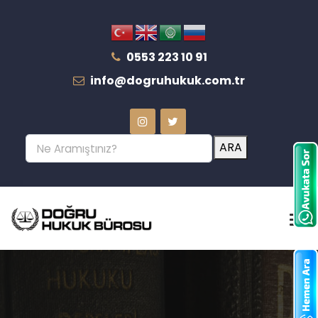
0553 223 10 91
info@dogruhukuk.com.tr
ARA