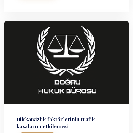
Dikkatsizlik faktörlerinin trafik
kazalarını etkilemesi