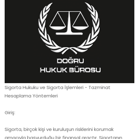
Sigorta Hukuku ve Sigorta İşlemleri - Tazminat
Hesaplama Yöntemleri
Giriş:
Sigorta, birçok kişi ve kuruluşun risklerini korumak
amacıyla başvurduğu bir finansal araçtır. Sigortanın