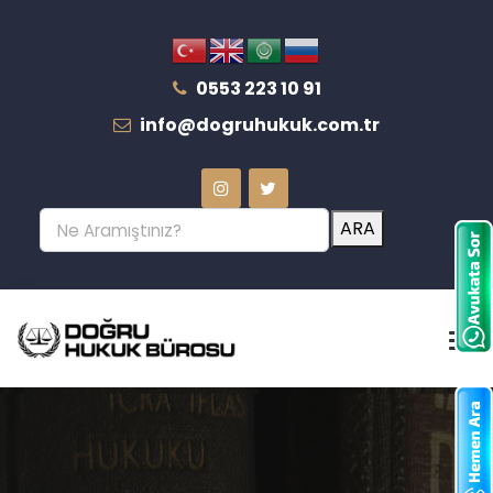
0553 223 10 91
info@dogruhukuk.com.tr
ARA