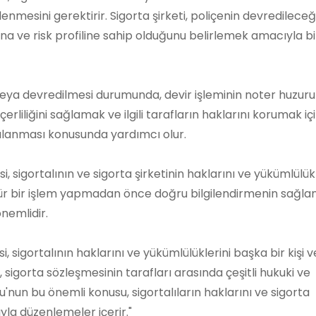
nmesini gerektirir. Sigorta şirketi, poliçenin devredileceği
a ve risk profiline sahip olduğunu belirlemek amacıyla bir
veya devredilmesi durumunda, devir işleminin noter huzur
erliliğini sağlamak ve ilgili tarafların haklarını korumak iç
alanması konusunda yardımcı olur.
 sigortalının ve sigorta şirketinin haklarını ve yükümlülükl
u tür bir işlem yapmadan önce doğru bilgilendirmenin sağl
nemlidir.
 sigortalının haklarını ve yükümlülüklerini başka bir kişi 
 sigorta sözleşmesinin tarafları arasında çeşitli hukuki ve
u'nun bu önemli konusu, sigortalıların haklarını ve sigorta
yla düzenlemeler içerir."