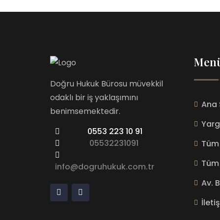
Men
Doğru Hukuk Bürosu müvekkil
odaklı bir iş yaklaşımını
Ana 
benimsemektedir.
Yarg
0553 223 10 91
05532231091
Tüm 
Tüm 
info@dogruhukuk.com.tr
Av. 
İleti