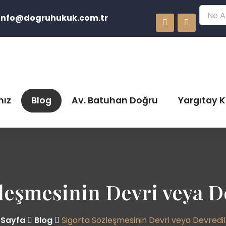
info@dogruhukuk.com.tr
mız
Blog
Av. Batuhan Doğru
Yargıtay K
zleşmesinin Devri veya D
 Sayfa
Blog
Sigorta Sözleşmesinin Devri veya Devredi