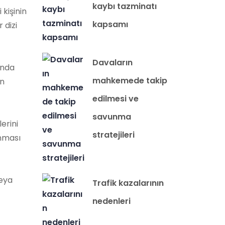
kaybı tazminatı
 kişinin
kapsamı
 dizi
Davaların
unda
mahkemede takip
in
edilmesi ve
savunma
erini
stratejileri
anması
veya
Trafik kazalarının
nedenleri