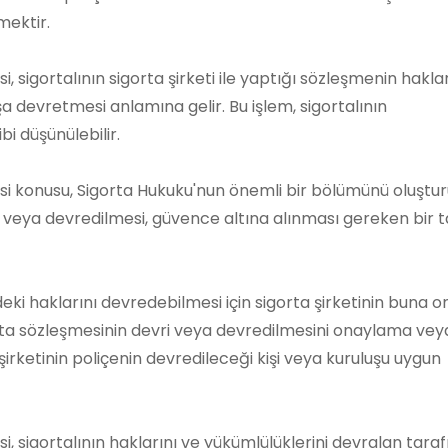
mektir.
 sigortalının sigorta şirketi ile yaptığı sözleşmenin haklar
şa devretmesi anlamına gelir. Bu işlem, sigortalının
i düşünülebilir.
si konusu, Sigorta Hukuku'nun önemli bir bölümünü oluştur
i veya devredilmesi, güvence altına alınması gereken bir 
ndeki haklarını devredebilmesi için sigorta şirketinin buna 
orta sözleşmesinin devri veya devredilmesini onaylama vey
irketinin poliçenin devredileceği kişi veya kuruluşu uygun
, sigortalının haklarını ve yükümlülüklerini devralan taraf