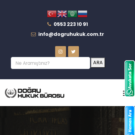
0553 223 10 91
info@dogruhukuk.com.tr
ARA