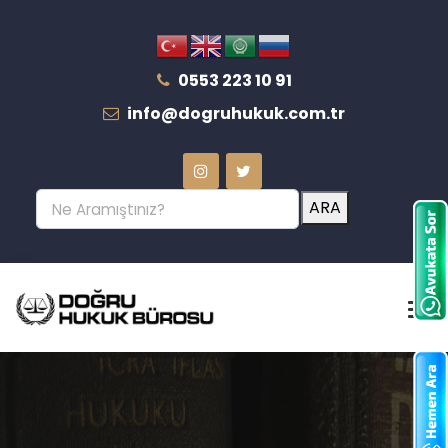
0553 223 10 91
info@dogruhukuk.com.tr
ARA