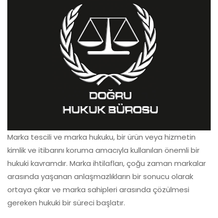
Marka tescili ve marka hukuku, bir ürün veya hizmetin
kimlik ve itibarını koruma amacıyla kullanılan önemli bir
hukuki kavramdır. Marka ihtilafları, çoğu zaman markalar
arasında yaşanan anlaşmazlıkların bir sonucu olarak
ortaya çıkar ve marka sahipleri arasında çözülmesi
gereken hukuki bir süreci başlatır.