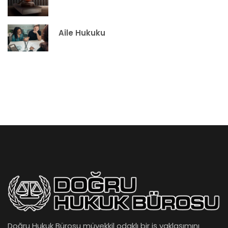
Aile Hukuku
Doğru Hukuk Bürosu müvekkil odaklı bir iş yaklaşımını