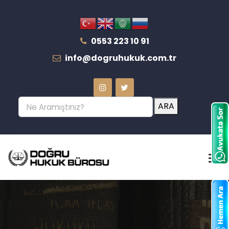
0553 223 10 91
info@dogruhukuk.com.tr
ARA