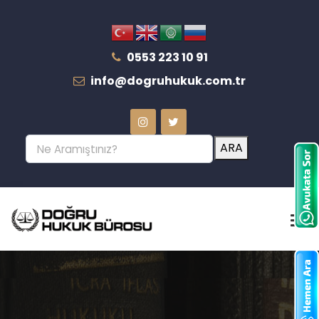
0553 223 10 91
info@dogruhukuk.com.tr
ARA