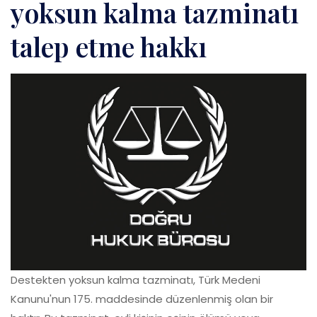
yoksun kalma tazminatı
talep etme hakkı
Destekten yoksun kalma tazminatı, Türk Medeni
Kanunu'nun 175. maddesinde düzenlenmiş olan bir