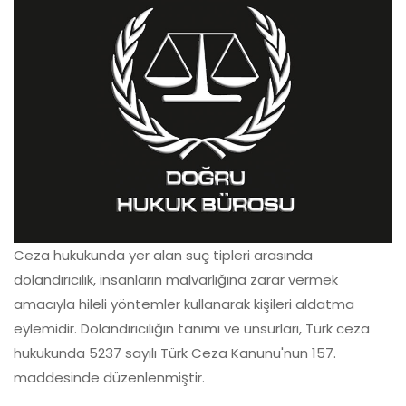
Ceza hukukunda yer alan suç tipleri arasında
dolandırıcılık, insanların malvarlığına zarar vermek
amacıyla hileli yöntemler kullanarak kişileri aldatma
eylemidir. Dolandırıcılığın tanımı ve unsurları, Türk ceza
hukukunda 5237 sayılı Türk Ceza Kanunu'nun 157.
maddesinde düzenlenmiştir.