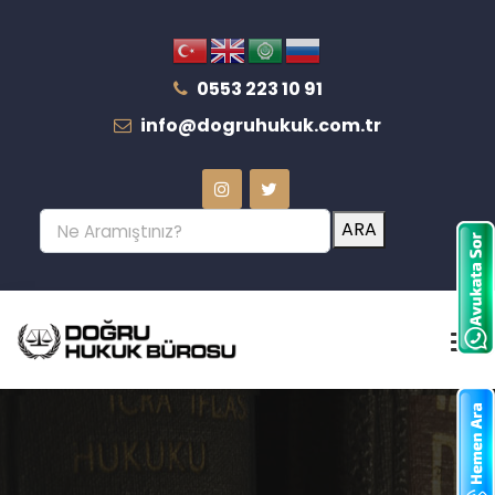
0553 223 10 91
info@dogruhukuk.com.tr
ARA