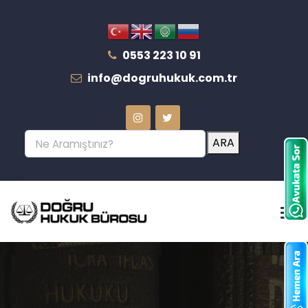
0553 223 10 91
info@dogruhukuk.com.tr
ARA